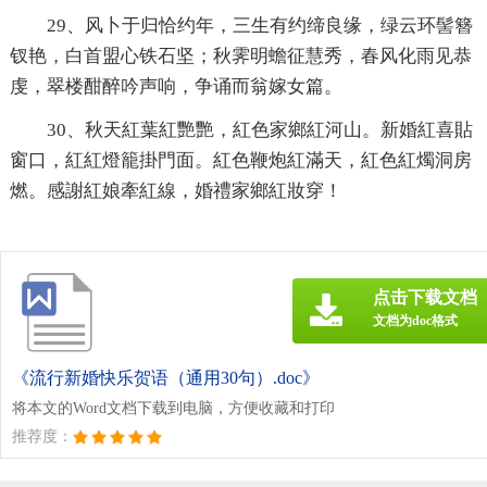
29、风卜于归恰约年，三生有约缔良缘，绿云环髻簪
钗艳，白首盟心铁石坚；秋霁明蟾征慧秀，春风化雨见恭
虔，翠楼酣醉吟声响，争诵而翁嫁女篇。
30、秋天紅葉紅艷艷，紅色家鄉紅河山。新婚紅喜貼
窗口，紅紅燈籠掛門面。紅色鞭炮紅滿天，紅色紅燭洞房
燃。感謝紅娘牽紅線，婚禮家鄉紅妝穿！
点击下载文档
文档为doc格式
《流行新婚快乐贺语（通用30句）.doc》
将本文的Word文档下载到电脑，方便收藏和打印
推荐度：