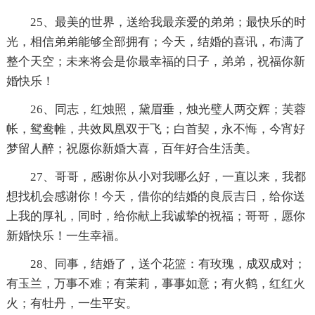
25、最美的世界，送给我最亲爱的弟弟；最快乐的时
光，相信弟弟能够全部拥有；今天，结婚的喜讯，布满了
整个天空；未来将会是你最幸福的日子，弟弟，祝福你新
婚快乐！
26、同志，红烛照，黛眉垂，烛光璧人两交辉；芙蓉
帐，鸳鸯帷，共效凤凰双于飞；白首契，永不悔，今宵好
梦留人醉；祝愿你新婚大喜，百年好合生活美。
27、哥哥，感谢你从小对我哪么好，一直以来，我都
想找机会感谢你！今天，借你的结婚的良辰吉日，给你送
上我的厚礼，同时，给你献上我诚挚的祝福；哥哥，愿你
新婚快乐！一生幸福。
28、同事，结婚了，送个花篮：有玫瑰，成双成对；
有玉兰，万事不难；有茉莉，事事如意；有火鹤，红红火
火；有牡丹，一生平安。