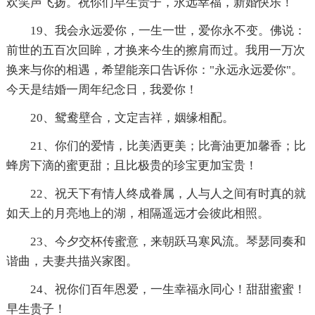
欢笑声飞扬。祝你们早生贵子，永远幸福，新婚快乐！
19、我会永远爱你，一生一世，爱你永不变。佛说：
前世的五百次回眸，才换来今生的擦肩而过。我用一万次
换来与你的相遇，希望能亲口告诉你："永远永远爱你"。
今天是结婚一周年纪念日，我爱你！
20、鸳鸯壁合，文定吉祥，姻缘相配。
21、你们的爱情，比美洒更美；比膏油更加馨香；比
蜂房下滴的蜜更甜；且比极贵的珍宝更加宝贵！
22、祝天下有情人终成眷属，人与人之间有时真的就
如天上的月亮地上的湖，相隔遥远才会彼此相照。
23、今夕交杯传蜜意，来朝跃马寒风流。琴瑟同奏和
谐曲，夫妻共描兴家图。
24、祝你们百年恩爱，一生幸福永同心！甜甜蜜蜜！
早生贵子！