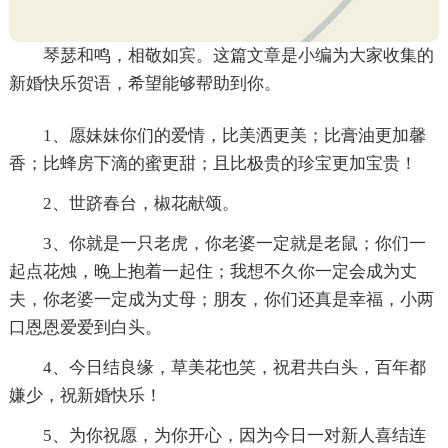
琴瑟和鸣，相敬如宾。这篇文章是小编为大家收集的
新婚快乐贺语，希望能够帮助到你。
1、愿妹妹你们的爱情，比美洒更美；比膏油更加馨
香；比蜂房下滴的蜜更甜；且比极贵的珍宝更加宝贵！
2、世跻春台，椒花献颂。
3、你就是一只老虎，你老婆一定就是老鼠；你们一
起点花烛，晚上抱着一起住；我想不久你一定会成为丈
夫，你老婆一定成为丈母；朋友，你们还真是幸福，小两
口恩恩爱爱到白头。
4、今日结良缘，草美花也笑，祝君共白头，百年都
嫌少，祝新婚快乐！
5、为你祝愿，为你开心，因为今日一对新人喜结连