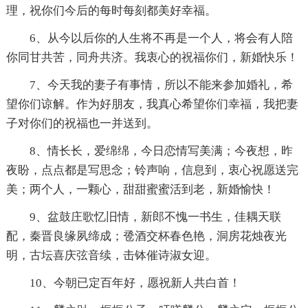
理，祝你们今后的每时每刻都美好幸福。
6、从今以后你的人生将不再是一个人，将会有人陪
你同甘共苦，同舟共济。我衷心的祝福你们，新婚快乐！
7、今天我的妻子有事情，所以不能来参加婚礼，希
望你们谅解。作为好朋友，我真心希望你们幸福，我把妻
子对你们的祝福也一并送到。
8、情长长，爱绵绵，今日恋情写美满；今夜想，昨
夜盼，点点都是写思念；铃声响，信息到，衷心祝愿送完
美；两个人，一颗心，甜甜蜜蜜活到老，新婚愉快！
9、盆鼓庄歌忆旧情，新郎不愧一书生，佳耦天联
配，秦晋良缘夙缔成；卺酒交杯春色艳，洞房花烛夜光
明，古坛喜庆弦音续，击钵催诗淑女迎。
10、今朝已定百年好，愿祝新人共白首！