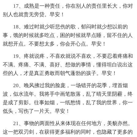
17、成熟是一种责任，你在别人的责任里长大，你对
别人也就责无旁贷。早安！
18、难过时就少听悲伤的歌，郁闷时就少想以前的
事，饿的时候就多吃点，困的时候就早点睡，留不住的人
就想开点。不要想太多，你会开心点。早安！
19、疼就说疼，不喜欢就说不喜欢，不要忍着疼痛和
不满。疼痛、不满、喜好、想做的事情，懂得坦白说出这
些的人，才是真正勇敢而朝气蓬勃的孩子。早安！
20、晚风拂过我的脸庞，一场错开的花季，埋首烟
波，似水流年。我将手中画笔散落，乱了晴天里阴霾，终
是成了剪影。往事如烟，一纸愁情，乱了我的世界，你一
低头，写伤了一片天。早安！
21、事物的两面性从来体现在任何地方，美貌亦然。
这一把双刃剑，在获得更多福利的同时，也隐藏了更多的