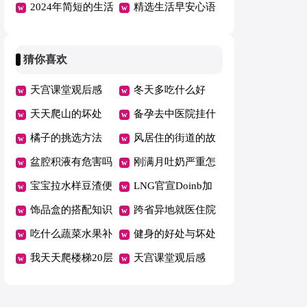
句集合90句
2024年简短的生活
的语句88条
精选生活早安心语
早安心语朋友圈汇
朋友圈大集合53句
总52句
猜你喜欢
天宫课堂观后感
冬天多吃什么好
400字作文12篇
天天爬山的坏处
备孕去中医院挂什
橘子的挑选方法
么科
风居住的街道的故
盆腔积液有危害吗
事
刚满月吐奶严重怎
宝宝拉水样豆渣便
么办
LNG官宣Doinb加
便怎么回事
饰品盒的搭配知识
入
跨省异地就医住院
吃什么蔬菜水果补
费用直接结算有哪
健身的好处与坏处
铁
我天天爬楼梯20层
些省
盘点
天宫课堂观后感
瘦了
400字作文12篇