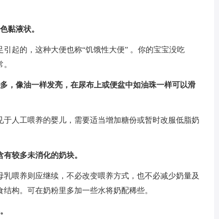
绿色黏液状。
引起的，这种大便也称“饥饿性大便” 。你的宝宝没吃
常。
量多，像油一样发亮，在尿布上或便盆中如油珠一样可以滑
见于人工喂养的婴儿，需要适当增加糖份或暂时改服低脂奶
，含有较多未消化的奶块。
母乳喂养则应继续，不必改变喂养方式，也不必减少奶量及
食结构。可在奶粉里多加一些水将奶配稀些。
样。