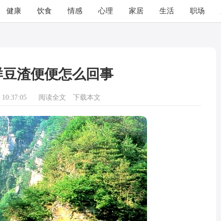
健康
饮食
情感
心理
家居
生活
职场
样豆渣便便怎么回事
10:37:05
阅读全文
下载本文