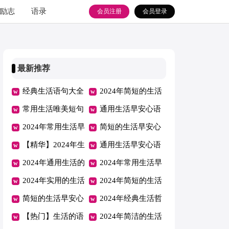
励志
语录
会员注册
会员登录
最新推荐
经典生活语句大全
2024年简短的生活
（通用140句）
常用生活唯美短句
早安心语微信汇编
通用生活早安心语
200句
2024年常用生活早
40句
QQ大集合52句
简短的生活早安心
安心语微信24句
【精华】2024年生
语QQ合集61条
通用生活早安心语
活的语句汇编57条
2024年通用生活的
QQ37条
2024年常用生活早
语句汇总75条
2024年实用的生活
安心语集合42句
2024年简短的生活
早安心语朋友圈锦
简短的生活早安心
的语句摘录70条
2024年经典生活哲
集60条
语朋友圈汇编35条
【热门】生活的语
理语句汇编68句
2024年简洁的生活