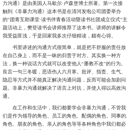
力沟通》是由美国人马歇尔·卢森堡博士所著。第一次接
触到《非暴力沟通》这本书是在清河发电公司团委举办
的“团青互助课堂·读书伴青春活动暨读书社团成立仪式”主
题活动上，樊登读书会讲师推荐了这本书。讲师的讲解令
我受益匪浅，于是回家我多次仔细精读，颇有心得。
书里讲述的沟通方式很简单，就是把不舒服的责任放
在自己身上，而不是一昧的归责于对方。其实换一种方
法，换一种说话方式就可以改变他人“屡教不改”的行为。
良言一句三冬暖，恶语伤人六月寒。批评、指责、生气、
隐忍等方式并不能真正解决沟通问题，反而可能会加剧问
题。非暴力沟通就解决了语言上对抗，并使人得以高效沟
通。
在工作和生活中，我们都要学会非暴力沟通，不管我
们是作为领导的角色、员工的角色、配偶的角色、同事的.
角色、朋友的角色、亲人的角色等等各种角色中我们都必