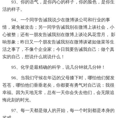
93、你的语气，是你内心的样子，你的脸色，是你生
活的样子。
94、一个同学告诫我说少在微博谈公司和行业的事
情，避免被攻击；另一同学告诫我别在微博上谈社会，小
心被整；还有一朋友告诫我别在微博上谈论风花雪月， 影
响形象；昨日又一个朋友告诫我别在微博谈诸如做菜等生
活之事了，不像个企业家；今日我要告诫我自己：做个真
实的自己，想说什么就说什么！
95、化学是最精确的科学，说几分钟就几分钟！
96、当我们守候在年迈的父母膝下时，哪怕他们鬓发
苍苍，哪怕他们垂垂老矣，你都要有勇气对自己说：我很
幸福。因为天地无常，总有一天你会失去他们，会无限追
悔此刻的时光。
97、每一天都是做人的开始，每一个时刻都是本身的
鉴戒。