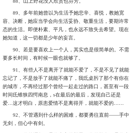
88、山上野花没人欣赏也芬芳。
89、多年前她曾以为生活予她悲辛、喜悦，教她宽
容、决断，她应当学会向生活妥协、敬重生活，要期许常
态的生活。即便朴素、平凡，也永远不致失去希望。现在
她知道，这一切都是少年的妄言。
90、若是要喜欢上一个人，其实也是很简单的。不需
要多长时间，有时候一眼也就够了。
91、有些人不是离开了就能不爱了，不是不见了就能
忘记了，不是放手了就能不痛了，我氐桌肟了那个有你在
的城市，不再经过那个曾经一起走过的路口，甚至有一段
时间氐锥狭四愕南息，s在最后的最后，发现自己还是
爱…这才明白，原恚爱情不是离得开，就能不爱的……
92、不管遇到什么样的困难，都要勇往直前――手中
无剑，但心中有剑。