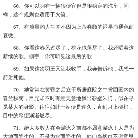
66、你可以拥有一辆很便宜但是很稳定的汽车，同
样，这个规则也适用于火箭。
67、有质量的人生并不因为上帝眷顾的迟早而褪色而
衰微。
68、你看这春风过尽了，桃花也落尽了。我还唱着这
断续的歌。倾宇，你可听见这最后的歌
69、如果这次羽王又让我收手，我会告诉他，我想一
箭射死他。
70、她常常在黄昏之后立于所居庭院之中赏园圃内的
春兰秋菊，目光却不时有意无意地飘出影壁朱门，似在寻
觅某人的身影。往往如此一站便是许久，直到月上柳梢，
目中的希望渐渐燃尽。
71、绝大多数人在会游泳之前都不愿意游泳！人是为
大地而降生的，不是为水而降生的。他们当然也不愿意思