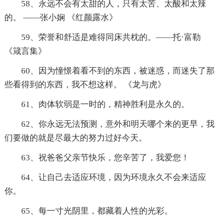
58、永远不会有太甜的人，只有太苦、太酸和太辣
的。 ——张小娴 《红颜露水》
59、荣誉和舒适是难得同床共枕的。——托·富勒
《箴言集》
60、因为憧憬着看不到的东西，被迷惑，而迷失了那
些看得到的东西，我不想这样。 《龙与虎》
61、肉体软弱是一时的，精神胜利是永久的。
62、你永远无法预测，意外和明天哪个来的更早，我
们要做的就是尽最大的努力过好今天。
63、祝爸爸父亲节快乐，您辛苦了，我爱您！
64、让自己去适应环境，因为环境永久不会来适应
你。
65、每一寸光阴里，都藏着人性的光彩。