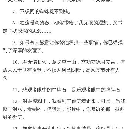
7、不织网的蜘蛛捉不到虫。
8、在这暖意的春，柳絮带给了我无限的遐想，又带
走了我深深的思念……
9、如果有人愿意让你替他承担一些事情，你已经找
到了深厚的友谊了。
10、寿无谓长短，意义重于山，立功立德且立言，有
益人民于世有贡献，不损人利己阴险，高风亮节死有人
念。
11、悲观者眼中的绊脚石，是乐观者眼中的垫脚石。
12、泪眼模糊里，我看到了你笑着走来，可是，当我
擦干泪水，看到的，仍然是，照片中，你嘴边的那一抹甜
甜的微笑。
13、知道故事开头却猜不到故事结局，这就是人生！