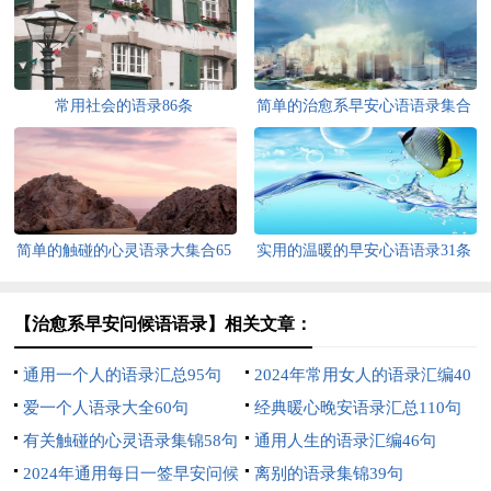
常用社会的语录86条
简单的治愈系早安心语语录集合
46句
简单的触碰的心灵语录大集合65
实用的温暖的早安心语语录31条
条
【治愈系早安问候语语录】相关文章：
通用一个人的语录汇总95句
2024年常用女人的语录汇编40
爱一个人语录大全60句
句
经典暖心晚安语录汇总110句
有关触碰的心灵语录集锦58句
通用人生的语录汇编46句
2024年通用每日一签早安问候
离别的语录集锦39句