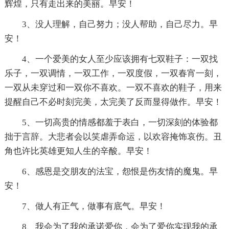
辉煌，只有走出来的美丽。早安！
3、没人理解，自己努力；没人帮助，自己尽力。早
安！
4、一个爱美的女人至少应该拥有七双鞋子：一双找
乐子，一双调情，一双工作，一双度假，一双春宵一刻，
一双从未穿过和一双你不喜欢。一双不喜欢的鞋子，用来
提醒自己不必时刻完美，太完美了反而显得做作。早安！
5、一切高贵的情感都羞于表白，一切深刻的体验都
拙于言辞。大悲者会以笑虐弄命运，以欢容掩饰哀伤。丑
角也许比英雄更知人生的辛酸。早安！
6、感恩是交朋友的法宝，怨恨是伤友情的魔鬼。早
安！
7、做人有正气，做事有底气。早安！
8、我会为了我的承诺爱你，会为了爱你实现我的承