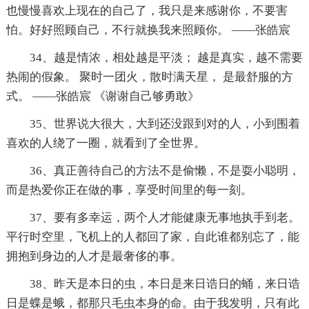
也慢慢喜欢上现在的自己了，我只是来感谢你，不要害
怕。好好照顾自己，不行就换我来照顾你。 ——张皓宸
34、越是情浓，相处越是平淡； 越是真实，越不需要
热闹的假象。 聚时一团火，散时满天星， 是最舒服的方
式。 ——张皓宸 《谢谢自己够勇敢》
35、世界说大很大，大到还没跟到对的人，小到围着
喜欢的人绕了一圈，就看到了全世界。
36、真正善待自己的方法不是偷懒，不是耍小聪明，
而是热爱你正在做的事，享受时间里的每一刻。
37、要有多幸运，两个人才能健康无事地执手到老。
平行时空里，飞机上的人都回了家，自此谁都别忘了，能
拥抱到身边的人才是最奢侈的事。
38、昨天是本日的虫，本日是来日诰日的蛹，来日诰
日是蝶是蛾，都那只毛虫本身的命。由于我发明，只有此