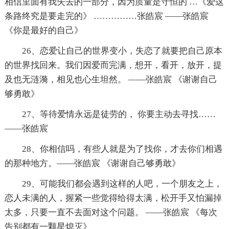
相信里面有我失去的一部分，因为质量是守恒的 …《爱这
条路终究是要走完的》 ……………张皓宸 ——张皓宸
《你是最好的自己》
26、恋爱让自己的世界变小，失恋了就要把自己原本
的世界找回来。我们因爱而完满，想开，看开，放开，提
及也无涟漪，相见也心生坦然。 ——张皓宸 《谢谢自己
够勇敢》
27、等待爱情永远是徒劳的， 你要主动去寻找……
——张皓宸
28、你相信吗，有些人就是为了找你，才去你们相遇
的那种地方。——张皓宸 《谢谢自己够勇敢》
29、可能我们都会遇到这样的人吧，一个朋友之上，
恋人未满的人，握紧一些觉得给得太满，松开手又怕漏掉
太多，只要一直不去面对这个问题。 ——张皓宸 《每次
告别都有一颗星熄灭》