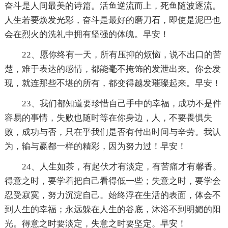
奋斗是人间最美的诗篇。活鱼逆流而上，死鱼随波逐流。
人生若要焕发光彩，奋斗是最好的磨刀石，即使是泥巴也
会在烈火的洗礼中拥有坚强的体魄。早安！
22、愿你终有一天，所有压抑的烦恼，说不出口的苦
楚，难于表达的感情，都能毫不掩饰的发泄出来。你会发
现，就连那些不堪的所有，都变得越发璀璨起来。早安！
23、我们都知道要珍惜自己手中的幸福，成功不是件
容易的事情，失败也随时等在你身边，人，不要畏惧失
败，成功与否，只在乎我们是否有付出时间与辛劳。我认
为，输与赢都一样的精彩，因为努力过！早安！
24、人生如茶，有起伏才有淡定，有苦痛才有馨香。
得意之时，要学着把自己看得低一些；失意之时，要学会
忍受寂寞，努力沉淀自己。始终浮在生活的表面，体会不
到人生的幸福；永远躲在人生的谷底，沐浴不到明媚的阳
光。得意之时要淡定，失意之时要坚定。早安！