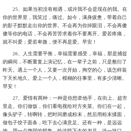
25、如果当初没有相遇，或许我不会是现在的我。在
你的世界里，我笑过，痛过。如今，满身疲惫，带着自己
的影子默默走出你的世界。不会再为你掉眼泪，不会再傻
傻等你的电话，不会再苦苦求着你不要离开。爱若疼痛，
就不叫爱；爱若卑微，便不再是爱。早安！
26、人生需要平衡，幸福需要感受，幸福，那是捕捉
的瞬间，不断重复上演记忆，在一辈子之前，只是敷衍了
昨天。遇上一个人，又要一次开始，掏空的心，该怎样装
下天长地久。爱上一个人，模糊的往事里，有多少清晰。
早安！
27、爱情有两种：一种是你想牵他手，在街上、超市
里走。你们做饭，你们看电视给对方夹菜。你们在一起，
像头驴子，转啊转，把时间磨成粉末，然后用粉末揉面，
做包子饺子面条，吃下去心满意足。还有一种，是远远
地，用一点微弱的想象，给这暗下去的岁月，涂一抹口