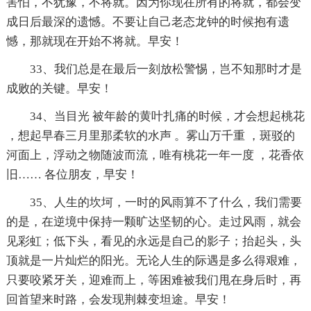
害怕，不犹豫，不将就。因为你现在所有的将就，都会变
成日后最深的遗憾。不要让自己老态龙钟的时候抱有遗
憾，那就现在开始不将就。早安！
33、我们总是在最后一刻放松警惕，岂不知那时才是
成败的关键。早安！
34、当目光 被年龄的黄叶扎痛的时候，才会想起桃花
，想起早春三月里那柔软的水声 。雾山万千重 ，斑驳的
河面上，浮动之物随波而流，唯有桃花一年一度 ，花香依
旧…… 各位朋友，早安！
35、人生的坎坷，一时的风雨算不了什么，我们需要
的是，在逆境中保持一颗旷达坚韧的心。走过风雨，就会
见彩虹；低下头，看见的永远是自己的影子；抬起头，头
顶就是一片灿烂的阳光。无论人生的际遇是多么得艰难，
只要咬紧牙关，迎难而上，等困难被我们甩在身后时，再
回首望来时路，会发现荆棘变坦途。早安！