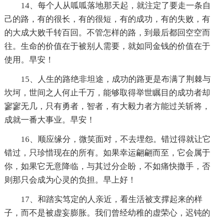
14、每个人从呱呱落地那天起，就注定了要走一条自
己的路，有的很长，有的很短，有的成功，有的失败，有
的大成大败千转百回。不管怎样的路，到最后都回空空而
往。生命的价值在于被别人需要，就如同金钱的价值在于
使用。早安！
15、人生的路绝非坦途，成功的路更是布满了荆棘与
坎坷，世间之人何止千万，能够取得举世瞩目的成功者却
寥寥无几，只有勇者，智者，有大毅力者方能过关斩将，
成就一番大事业。早安！
16、顺应缘分，微笑面对，不去埋怨。错过得就让它
错过，只珍惜现在的所有。如果幸运翩翩而至，它会属于
你，如果它无意降临，与其过分企盼，不如痛快撒手，否
则那只会成为心灵的负担。早上好！
17、和踏实笃定的人亲近，看生活被支撑起来的样
子，而不是被虚妄膨胀。我们曾经幼稚的虚荣心，迟钝的