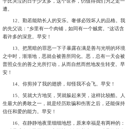
子比哭泣的日子少太多，这个世界，仍值得我们为之走一
遭。
12、勤若能助长人的安乐。奢侈必毁坏人的品格。我
的先父说："乡里有一个肉铺，如同有一个贼窝。"这话含
着许多的深意。早安！
13、把黑暗的罪恶一下子暴露在满是善与光明的环境
之中时，渐渐地，恶就会被善所同化。恶，总有一天会被
普照众生的善之光所打动，从而自然而然地发生转变。早
安！
14、你剪掉了我的翅膀，却怪我不会飞。早安！
15、笑就大方地笑，哭就躲起来哭，这样比较酷。人
生最大的勇敢之一，就是经历欺骗和伤害之后，还能保持
信任和爱的能力。早安！
16、在静静地夜里细细地想，原来幸福是有两种的：