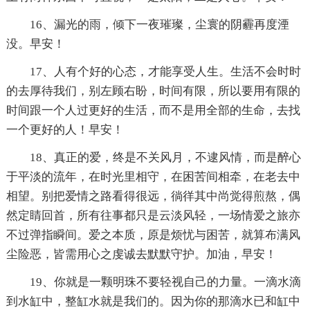
16、漏光的雨，倾下一夜璀璨，尘寰的阴霾再度湮
没。早安！
17、人有个好的心态，才能享受人生。生活不会时时
的去厚待我们，别左顾右盼，时间有限，所以要用有限的
时间跟一个人过更好的生活，而不是用全部的生命，去找
一个更好的人！早安！
18、真正的爱，终是不关风月，不逮风情，而是醉心
于平淡的流年，在时光里相守，在困苦间相牵，在老去中
相望。别把爱情之路看得很远，徜徉其中尚觉得煎熬，偶
然定睛回首，所有往事都只是云淡风轻，一场情爱之旅亦
不过弹指瞬间。爱之本质，原是烦忧与困苦，就算布满风
尘险恶，皆需用心之虔诚去默默守护。加油，早安！
19、你就是一颗明珠不要轻视自己的力量。一滴水滴
到水缸中，整缸水就是我们的。因为你的那滴水已和缸中