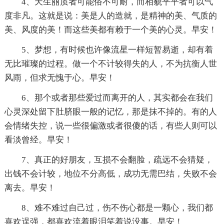
4、天生丽质者可能俗不可耐，而相貌平平者可以气
度非凡。这就是说：美是人的造就，是精神的美、气质的
美、风度的美！而这些美都有赖于一个美的心灵。早安！
5、梦想，有时候也许像流星一样短暂易逝，却有着
无比璀璨的过程。做一个不计较得失的人，不为抗衡人世
风雨，但求无愧于心。早安！
6、那个或者那些爱过而离开的人，其实都会在我们
心灵深处留下肚脐眼一般的记忆，那是抹不掉的。有的人
会情绪失控，说一些很偏激或者很傻的话，有些人则可以
看淡曾经。早安！
7、真正的好朋友，互损不会翻脸，疏远不会猜疑，
出钱不会计较，地位不分高低，成功无需巴结，失败不会
离去。早安！
8、难不难过自己过，伤不伤心都是一颗心，我们都
喜欢逞强，都喜欢流着眼泪笑着说没事。早安！