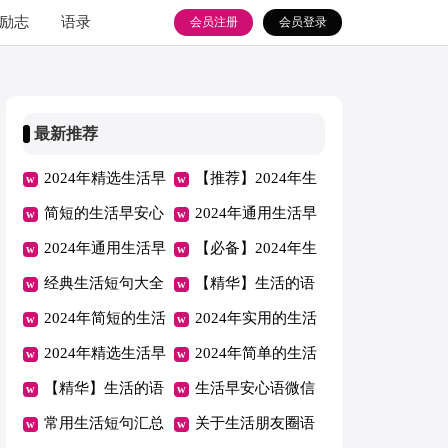
励志
语录
会员注册
会员登录
最新推荐
2024年精选生活早
【推荐】2024年生
安心语微信34句
简短的生活早安心
活早安心语微信集
2024年通用生活早
语微信汇编66条
2024年通用生活早
合60句
安心语QQ60条
【必备】2024年生
安心语朋友圈集锦
经典生活短句大全
活早安心语朋友圈
【精华】生活的语
55条
110句精选
2024年简短的生活
32句
句汇总56条
2024年实用的生活
早安心语45句
2024年精选生活早
哲理语句合集38句
2024年简单的生活
安心语QQ摘录46
【精华】生活的语
哲理语句汇编38条
生活早安心语微信
条
句46句
常用生活短句汇总
大合集52条
关于生活朋友圈语