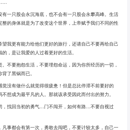
……
，没有一只股会永沉海底，也不会有一只股会永攀高峰。生活
完整的身体就是为了改变这个世界，上帝赋予我们不同的性
，希望我更有能力给他们更好的旅行，还请自己不要再给自己
福的，是让我爱的人过着更好的生活。
负责。不要抱怨生活，不要埋怨命运，因为你所经历的一切，
你背了黑锅而已。
然感觉没有做什么就觉得很疲惫！但是总比停滞不前要好的
码不想成为最平凡的人。那就该承受因此而付出的努力。
一切，找回当初的勇气…门不闯开，如何有路…不要自视过
家，凡事都会有第一次，勇敢去闯吧，不要计较太多，自己一