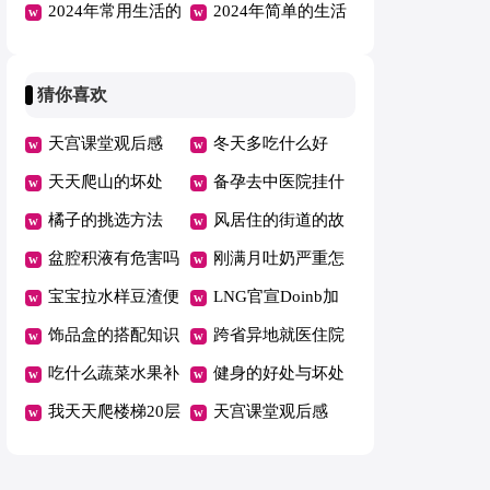
190句
2024年常用生活的
句（精选110句）
2024年简单的生活
语句汇编37条
早安心语朋友圈大
合集51条
猜你喜欢
天宫课堂观后感
冬天多吃什么好
400字作文12篇
天天爬山的坏处
备孕去中医院挂什
橘子的挑选方法
么科
风居住的街道的故
盆腔积液有危害吗
事
刚满月吐奶严重怎
宝宝拉水样豆渣便
么办
LNG官宣Doinb加
便怎么回事
饰品盒的搭配知识
入
跨省异地就医住院
吃什么蔬菜水果补
费用直接结算有哪
健身的好处与坏处
铁
我天天爬楼梯20层
些省
盘点
天宫课堂观后感
瘦了
400字作文12篇