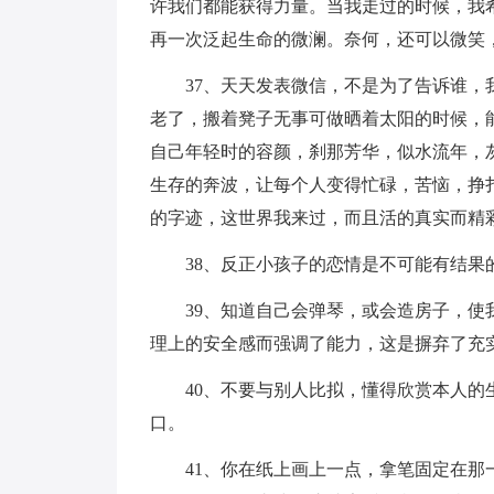
许我们都能获得力量。当我走过的时候，我
再一次泛起生命的微澜。奈何，还可以微笑
37、天天发表微信，不是为了告诉谁
老了，搬着凳子无事可做晒着太阳的时候，
自己年轻时的容颜，刹那芳华，似水流年，
生存的奔波，让每个人变得忙碌，苦恼，挣
的字迹，这世界我来过，而且活的真实而精
38、反正小孩子的恋情是不可能有结果
39、知道自己会弹琴，或会造房子，
理上的安全感而强调了能力，这是摒弃了充
40、不要与别人比拟，懂得欣赏本人
口。
41、你在纸上画上一点，拿笔固定在