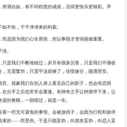
我，挥洒自如，有不同程度的成就，活得更快乐更精彩。早
不如不给，干干净净来的利索。
惧；而是因为我们心生畏惧，所以事情才变得困难重重。
平淡。
丽，只是我们不断地错过；岁月有很多沉香，只是我们不懂收
生，无需繁华，只需平淡就够了，珍惜缘分，随遇而安。
易放弃。就象我们在别人身上看见自己的影子，也会依恋很
，在分手之后也常常会重逢。有神奇之手让钟摆停下来，让
奇迹的眷顾，一朝错过，就是一生。
为有着一些无可避免的事情。会被放鸽子，会因为行程和旅伴
结束的——而受伤。于是只能妥协，向朋友妥协，向恋人妥