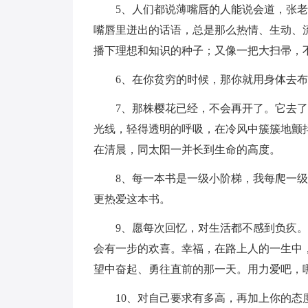
5、人们都说薄嘴唇的人能说会道，张
嘴唇里迸出的话语，总是那么热情、生动、
播下理想和知识的种子；又像一把大扫帚，
6、在你贫穷的时候，那你就用身体去
7、那株樱花已经，不会再开了。它去
光线，轻得透明的呼吸，在冷风中簇簇地颤
在清晨，同太阳一并长到生命的高度。
8、每一本书是一级小阶梯，我每爬一
更热爱这本书。
9、愿每次回忆，对生活都不感到负疚
会有一步的欢喜。幸福，在路上人的一生中
望中奋起、勇往直前的那一天。用力爱吧，
10、对自己要求有多高，再加上你的态