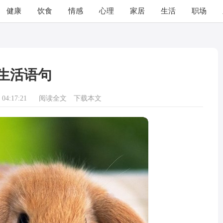
健康
饮食
情感
心理
家居
生活
职场
生活语句
04:17:21
阅读全文
下载本文