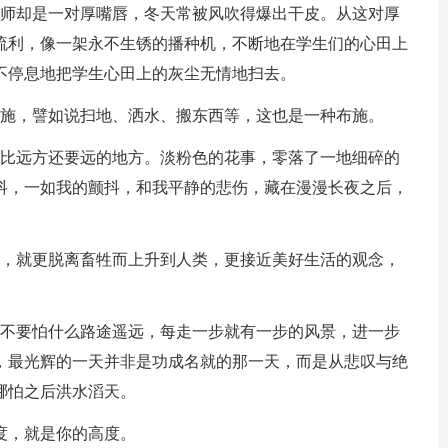
老师却是一对厚嘴唇，冬天常被风吹得爆出干皮。从这对厚
流利，像一架永不生锈的播种机，不断地在学生们的心田上
不停息地把学生心田上的灰尘无情地扫去。
布施，譬如说扫地、洒水、搬东西等，这也是一种布施。
了比远方还要远的地方。淡粉色的花事，零落了一地细碎的
抖，一如我的颤抖，和我平静的悲伤，藏在漫漫长夜之后，
级，就更脱离畜牲而上升到人类，更接近美好生活的观念，
。不要怕什么路途遥远，每走一步就有一步的风景，进一步
，最光辉的一天并非是功成名就的那一天，而是从悲叹与绝
哪怕之后洪水滔天。
度，就是你的高度。