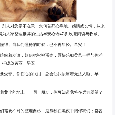
；别人对您毫不在意，您何苦死心塌地。感情或友情，从来
为大家整理推荐的生活早安心语47条,欢迎阅读与收藏。
法懂得。当我们懂得的时候，已不再年轻。早安！
霞缤纷着友谊，短信把祝福遥寄，愿快乐如柔风一样与你游
一样绽放美丽。早安！
还要受罪。你伤心的眼泪，总会让我酸痛着无法入睡。早
铺着黄尘的地上——啊，朋友，你可知道我将在远方凝望？
我们需要不时的整理自己，是孤独在黑夜中陪伴我们；都曾