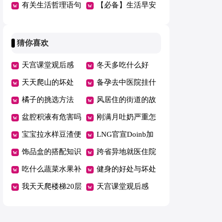
句
理语句集锦37条
有关生活哲理语句
微信大集合57条
【必备】生活早安
汇编66句
心语微信47句
猜你喜欢
天宫课堂观后感
冬天多吃什么好
400字作文12篇
天天爬山的坏处
备孕去中医院挂什
橘子的挑选方法
么科
风居住的街道的故
盆腔积液有危害吗
事
刚满月吐奶严重怎
宝宝拉水样豆渣便
么办
LNG官宣Doinb加
便怎么回事
饰品盒的搭配知识
入
跨省异地就医住院
吃什么蔬菜水果补
费用直接结算有哪
健身的好处与坏处
铁
我天天爬楼梯20层
些省
盘点
天宫课堂观后感
瘦了
400字作文12篇