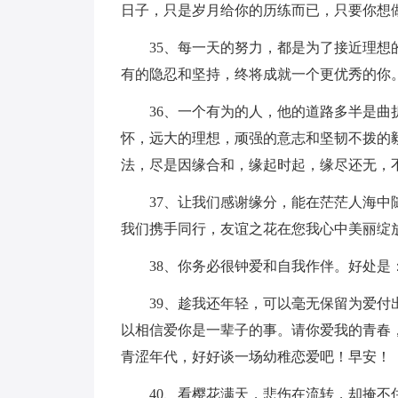
日子，只是岁月给你的历练而已，只要你想
35、每一天的努力，都是为了接近理
有的隐忍和坚持，终将成就一个更优秀的你
36、一个有为的人，他的道路多半是
怀，远大的理想，顽强的意志和坚韧不拨的
法，尽是因缘合和，缘起时起，缘尽还无，
37、让我们感谢缘分，能在茫茫人海
我们携手同行，友谊之花在您我心中美丽绽
38、你务必很钟爱和自我作伴。好处
39、趁我还年轻，可以毫无保留为爱
以相信爱你是一辈子的事。请你爱我的青春
青涩年代，好好谈一场幼稚恋爱吧！早安！
40、看樱花满天，悲伤在流转，却掩不