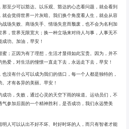
智，那至少可以豁达。以乐观、豁达的心态看问题，就会看到
，就会觉得世界一片灰暗。我们换个角度看人生，就会从容
为战场失败、商场失手、情场失意而颓废，也不会为名利加
世界，世界无限宽大；换一种立场来对待人与事，人事无不
能成功。加油，早安！
样甜蜜；正因为有了理想，生活才显得如此宝贵。因为，并不
的热爱，对生活的憧憬一直走下去，永远走下去，早安！
碍，也没有什么可以成为我们的借口，每一个人都是独特的，
功。才有各异的美丽。早安！
们的成功，失败，通过心灵的天空下雨的味道。运动员们，不
勇气参加后面的一个精神胜利，是否成功，我们永远赞美
，聪明人可以认出不好不坏、时好时坏的人，而只有智者才能