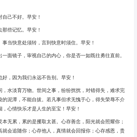
对自己不好。早安！
去那些记忆。早安！
约。事当快意处须转，言到快意时须住。早安！
拿出一面镜子，审视自己的内心，你是否一如既往勇往直前。
也好，因为我们永远不告别。早安！
悠闲，水淡育万物。世间之事，纷纷扰扰，对错得失，难求完
较的泥潭，不能自拔。若凡事但求无愧于心，得失荣辱不介
烟，心情快乐才是人生的至宝！早安！
心灵本无累，累的是攫取太甚。心存善念，阳光就会照耀你；
高就会追随你；心存他人，真情就会回报你；心存感恩，贵