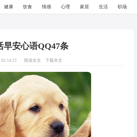
健康
饮食
情感
心理
家居
生活
职场
早安心语QQ47条
02:14:23
阅读全文
下载本文