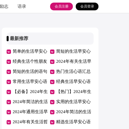
励志
语录
会员注册
会员登录
最新推荐
简单的生活早安心
简短的生活早安心
语朋友圈大合集59
经典生活个性朋友
语微信集合68句
2024年有关生活早
句
圈汇总（精选110
简短的生活的语句
安心语微信28条
热门生活心语汇总
句）
汇编60句
常用生活早安心语
（通用100句）
经典生活早安心语
QQ大汇总61句
【必备】2024年生
QQ集锦48条
【热门】2024年生
活早安心语大集合
2024年简洁的生活
活早安心语QQ22
实用的生活早安心
53条
早安心语朋友圈合
2024年通用生活早
条
语集锦61条
2024年简洁的生活
集62条
安心语QQ汇编39
2024年有关生活哲
的语句合集58条
精选生活早安心语