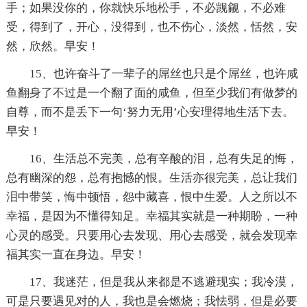
手；如果没你的，你就快乐地松手，不必觊觎，不必难
受，得到了，开心，没得到，也不伤心，淡然，恬然，安
然，欣然。早安！
15、也许奋斗了一辈子的屌丝也只是个屌丝，也许咸
鱼翻身了不过是一个翻了面的咸鱼，但至少我们有做梦的
自尊，而不是丢下一句‘努力无用’心安理得地生活下去。
早安！
16、生活总不完美，总有辛酸的泪，总有失足的悔，
总有幽深的怨，总有抱憾的恨。生活亦很完美，总让我们
泪中带笑，悔中顿悟，怨中藏喜，恨中生爱。人之所以不
幸福，是因为不懂得知足。幸福其实就是一种期盼，一种
心灵的感受。只要用心去发现、用心去感受，就会发现幸
福其实一直在身边。早安！
17、我迷茫，但是我从来都是不逃避现实；我冷漠，
可是只要遇见对的人，我也是会燃烧；我怯弱，但是必要