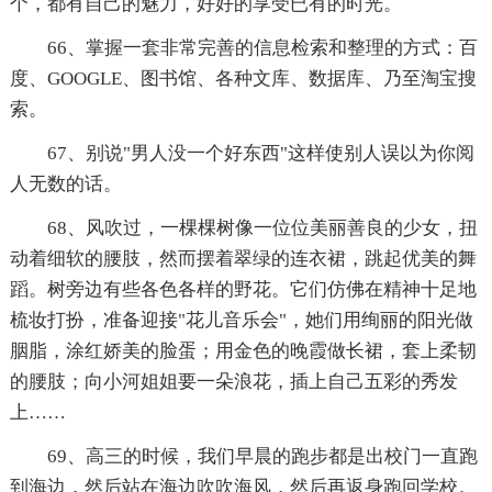
个，都有自己的魅力，好好的享受已有的时光。
66、掌握一套非常完善的信息检索和整理的方式：百
度、GOOGLE、图书馆、各种文库、数据库、乃至淘宝搜
索。
67、别说"男人没一个好东西"这样使别人误以为你阅
人无数的话。
68、风吹过，一棵棵树像一位位美丽善良的少女，扭
动着细软的腰肢，然而摆着翠绿的连衣裙，跳起优美的舞
蹈。树旁边有些各色各样的野花。它们仿佛在精神十足地
梳妆打扮，准备迎接"花儿音乐会"，她们用绚丽的阳光做
胭脂，涂红娇美的脸蛋；用金色的晚霞做长裙，套上柔韧
的腰肢；向小河姐姐要一朵浪花，插上自己五彩的秀发
上……
69、高三的时候，我们早晨的跑步都是出校门一直跑
到海边，然后站在海边吹吹海风，然后再返身跑回学校。