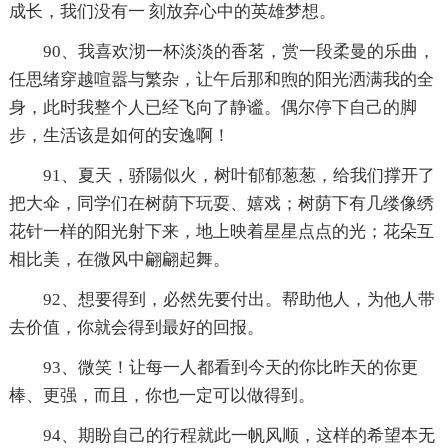
成长，我们没有一 刻放弃心中的英雄梦想。
90、我喜欢沏一杯淡淡的香茗，赏一段柔曼的乐曲，
任思绪穿越喧嚣与繁杂，让午后那和煦的阳光洒满我的全
身，此时我整个人已经飞向了静谧。偶尔停下自己的脚
步，生活该是如何的安逸啊！
91、夏天，骄陽似火，树叶郁郁葱葱，给我们撑开了
把大伞，同学们在树荫下玩耍、嬉戏；树荫下有几缕像绣
花针一样的阳光射下来，地上映着星星点点的光；花朵互
相比美，在微风中翩翩起舞。
92、想要得到，必然先要付出。帮助他人，为他人带
去价值，你就会得到最好的回报。
93、微笑！让每一人都看到今天的你比昨天的你更
棒、更强，而且，你也一定可以做得到。
94、期盼自己的行程就此一帆风顺，这样的希望本无