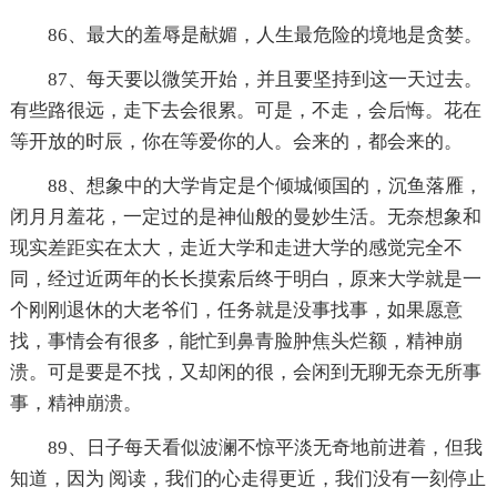
86、最大的羞辱是献媚，人生最危险的境地是贪婪。
87、每天要以微笑开始，并且要坚持到这一天过去。
有些路很远，走下去会很累。可是，不走，会后悔。花在
等开放的时辰，你在等爱你的人。会来的，都会来的。
88、想象中的大学肯定是个倾城倾国的，沉鱼落雁，
闭月月羞花，一定过的是神仙般的曼妙生活。无奈想象和
现实差距实在太大，走近大学和走进大学的感觉完全不
同，经过近两年的长长摸索后终于明白，原来大学就是一
个刚刚退休的大老爷们，任务就是没事找事，如果愿意
找，事情会有很多，能忙到鼻青脸肿焦头烂额，精神崩
溃。可是要是不找，又却闲的很，会闲到无聊无奈无所事
事，精神崩溃。
89、日子每天看似波澜不惊平淡无奇地前进着，但我
知道，因为 阅读，我们的心走得更近，我们没有一刻停止