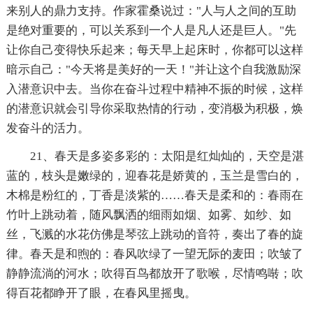
来别人的鼎力支持。作家霍桑说过："人与人之间的互助
是绝对重要的，可以关系到一个人是凡人还是巨人。"先
让你自己变得快乐起来；每天早上起床时，你都可以这样
暗示自己："今天将是美好的一天！"并让这个自我激励深
入潜意识中去。当你在奋斗过程中精神不振的时候，这样
的潜意识就会引导你采取热情的行动，变消极为积极，焕
发奋斗的活力。
21、春天是多姿多彩的：太阳是红灿灿的，天空是湛
蓝的，枝头是嫩绿的，迎春花是娇黄的，玉兰是雪白的，
木棉是粉红的，丁香是淡紫的……春天是柔和的：春雨在
竹叶上跳动着，随风飘洒的细雨如烟、如雾、如纱、如
丝，飞溅的水花仿佛是琴弦上跳动的音符，奏出了春的旋
律。春天是和煦的：春风吹绿了一望无际的麦田；吹皱了
静静流淌的河水；吹得百鸟都放开了歌喉，尽情鸣啭；吹
得百花都睁开了眼，在春风里摇曳。