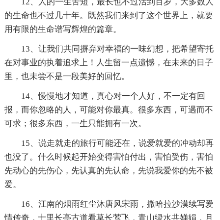
12、人的一生苦短，最长也不过活到百岁，大多数人
的生命也不过几十年。既然我们来到了这个世界上，就要
用有限的生命谱写辉煌的篇章。
13、让我们共同摒弃对幸福的一味幻想，把希望寄托
在对事业的执着追求上！人生留一点遗憾，在未来的日子
里，也未尝不是一段美好的回忆。
14、慢慢地才知道，真心对一个人好，不一定有回
报，而你忽略的人，可能对你最真。很多东西，可遇而不
可求；很多东西，一生只能拥有一次。
15、说走就走的旅行可能还在，说爱就爱的冲动却再
也没了。什么时候起开始变得害怕付出，害怕受伤，害怕
先动心的先伤心，先认真的先认命，先说我爱你的先不被
爱。
16、江南的烟雨红尘沐唐风宋雨，撒哈拉沙漠续写爱
情传奇，十里长亭古道看草长莺飞，青山绿水共婵娟，月