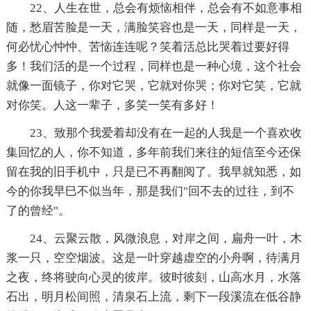
22、人生在世，总会有烦恼相伴，总会有不如意事相
随，愁眉苦脸是一天，满脸笑容也是一天，同样是一天，
何必忧心忡忡、苦恼连连呢？笑着活总比哭着过要好得
多！我们活的是一个过程，同样也是一种心境，这个社会
就像一面镜子，你对它哭，它就对你哭；你对它笑，它就
对你笑。人这一辈子，多笑一笑有多好！
23、致那个我爱着却没有在一起的人我是一个喜欢收
集回忆的人，你不知道，多年前我们来往的短信至今还保
留在我的旧手机中，只是已不再翻阅了。我早就知悉，如
今的你我早巳不似当年，那是我们"回不去的过往，到不
了的曾经"。
24、云聚云散，风微浪息，对岸之间，扁舟一叶，木
浆一只，空空烟波。这是一叶穿越虚空的小舟啊，待满月
之夜，终将驶向心灵的彼岸。彼时彼刻，山高水月，水落
石出，明月松间照，清泉石上流，剩下一段溪流在低谷静