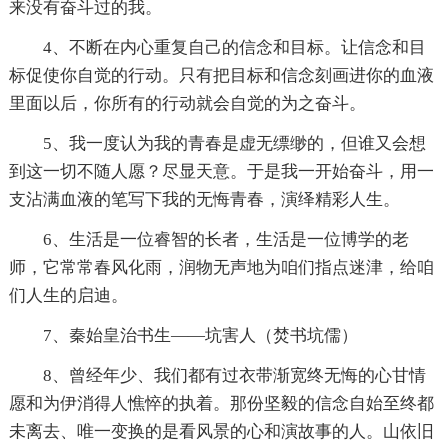
来没有奋斗过的我。
4、不断在内心重复自己的信念和目标。让信念和目
标促使你自觉的行动。只有把目标和信念刻画进你的血液
里面以后，你所有的行动就会自觉的为之奋斗。
5、我一度认为我的青春是虚无缥缈的，但谁又会想
到这一切不随人愿？尽显天意。于是我一开始奋斗，用一
支沾满血液的笔写下我的无悔青春，演绎精彩人生。
6、生活是一位睿智的长者，生活是一位博学的老
师，它常常春风化雨，润物无声地为咱们指点迷津，给咱
们人生的启迪。
7、秦始皇治书生——坑害人（焚书坑儒）
8、曾经年少、我们都有过衣带渐宽终无悔的心甘情
愿和为伊消得人憔悴的执着。那份坚毅的信念自始至终都
未离去、唯一变换的是看风景的心和演故事的人。山依旧