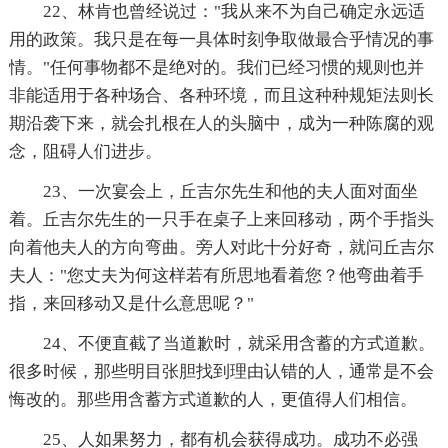
22、林肯也曾经说过："我从来不为自己确定永远适
用的政策。我只是在每一具体时刻争取做最合乎情况的事
情。"任何事物都不是绝对的。我们已经习惯的规则也并
非能适用于各种场合、各种环境，而且这种种规矩法则长
期沿袭下来，就会扎根在人的头脑中，成为一种陈腐的观
念，阻碍人们进步。
23、一次宴会上，丘吉尔先生和他的夫人面对面坐
着。丘吉尔先生的一只手在桌子上来回移动，两个手指头
向着他夫人的方向弯曲。旁人对此十分好奇，就问丘吉尔
夫人："您丈夫为何这样若有所思地看着您？他弯曲着手
指，来回移动又是什么意思呢？"
24、不便直截了当道歉时，就采用含蓄的方式道歉。
很多时候，那些明目张胆找到理由认错的人，通常是不会
悔改的。那些用含蓄方式道歉的人，更值得人们相信。
25、人如果努力，都有机会获得成功。成功不必强