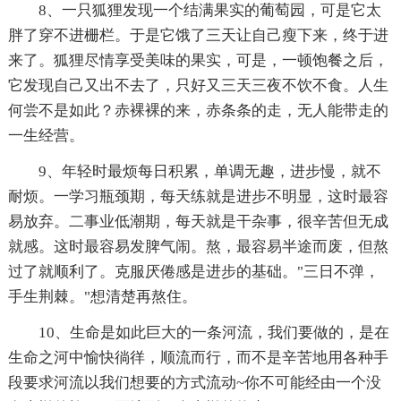
8、一只狐狸发现一个结满果实的葡萄园，可是它太
胖了穿不进栅栏。于是它饿了三天让自己瘦下来，终于进
来了。狐狸尽情享受美味的果实，可是，一顿饱餐之后，
它发现自己又出不去了，只好又三天三夜不饮不食。人生
何尝不是如此？赤裸裸的来，赤条条的走，无人能带走的
一生经营。
9、年轻时最烦每日积累，单调无趣，进步慢，就不
耐烦。一学习瓶颈期，每天练就是进步不明显，这时最容
易放弃。二事业低潮期，每天就是干杂事，很辛苦但无成
就感。这时最容易发脾气闹。熬，最容易半途而废，但熬
过了就顺利了。克服厌倦感是进步的基础。"三日不弹，
手生荆棘。"想清楚再熬住。
10、生命是如此巨大的一条河流，我们要做的，是在
生命之河中愉快徜徉，顺流而行，而不是辛苦地用各种手
段要求河流以我们想要的方式流动~你不可能经由一个没