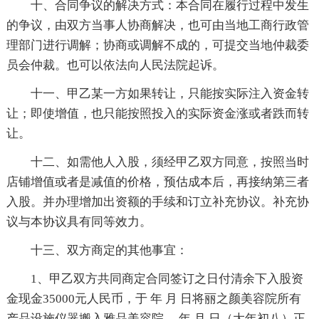
十、合同争议的解决方式：本合同在履行过程中发生
的争议，由双方当事人协商解决，也可由当地工商行政管
理部门进行调解；协商或调解不成的，可提交当地仲裁委
员会仲裁。也可以依法向人民法院起诉。
十一、甲乙某一方如果转让，只能按实际注入资金转
让；即使增值，也只能按照投入的实际资金涨或者跌而转
让。
十二、如需他人入股，须经甲乙双方同意，按照当时
店铺增值或者是减值的价格，预估成本后，再接纳第三者
入股。并办理增加出资额的手续和订立补充协议。补充协
议与本协议具有同等效力。
十三、双方商定的其他事宜：
1、甲乙双方共同商定合同签订之日付清余下入股资
金现金35000元人民币，于 年 月 日将丽之颜美容院所有
产品设施仪器搬入雅品美容院， 年 月 日（大年初八）正