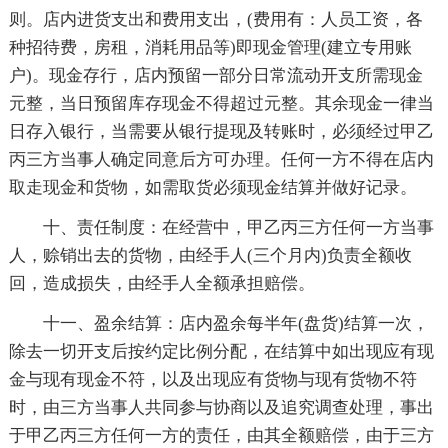
则。店内进货支出和费用支出，(费用有：人员工资，各
种招待费，房租，消耗用品等)即现金管理(建立专用账
户)。现金存行，店内预留一部分日常流动开支所需现金
元整，当日预留库存现金不得超过元整。其余现金一律当
日存入银行，当需要从银行提现及转账时，必须经过甲乙
丙三方当事人确定同意后方可办理。任何一方不得在店内
取走现金和货物，如需取货必须现金结算并做好记录。
十、责任制度：在经营中，甲乙丙三方任何一方当事
人，赊销出去的货物，由经手人(三个月内)负责全额收
回，造成损失，由经手人全额承担赔偿。
十一、盈余结算：店内盈余每半年(盘货)结算一次，
除去一切开支后按约定比例分配，在结算中如出现应有现
金与现有现金不符，以及出现应有货物与现有货物不符
时，由三方当事人共同参与协商以及追究调查处理，事出
于甲乙丙三方任何一方的责任，由其全额赔偿，由于三方