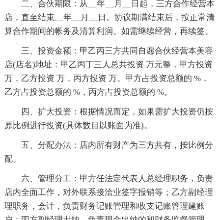
二、合伙期限：从__年__月__日起，三方合作经营本
店，直至结束__年__月__日。协议期满结束后，按正常清
算合作期间的帐务及清算利润。如需继续经营，再续签。
三、投资金额：甲乙丙三方共同自愿合伙经营本美容
店(店名)地址：甲乙丙丁三人总共投资 万元整，甲方投资
万，乙方投资 万，丙方投资 万。甲方占投资总额的 %，
乙方占投资总额的 %，丙方占投资总额的 %。
四、扩大投资：根据情况而定，如果需扩大投资仍按
原比例进行投资(具体数目以账面为准)。
五、分配办法：店内所有财产为三方共有，按比例分
配。
六、管理分工：甲方任法定代表人总经理职务，负责
店内全面工作，对外联系接洽业签字报销等；乙方副经理
理职务，会计，负责财务记账管理和收支记账管理建账
户；丙方副经理出纳，负责现金出纳的和财务监督管理。