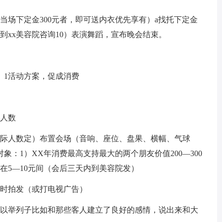
凡当场下定金300元者，即可送内衣优先享有）a找托下定金
到xx美容院咨询10）表演舞蹈，宣布晚会结束。
。1活动方案，促成消费
会人数
实际人数定）布置会场（音响、座位、盘果、横幅、气球
：1）XX年消费最高支持最大的两个朋友价值200—300
在5—10元间（会后三天内到美容院发）
案时拍发（或打电视广告）
可以举列子比如和那些客人建立了良好的感情，说出来和大