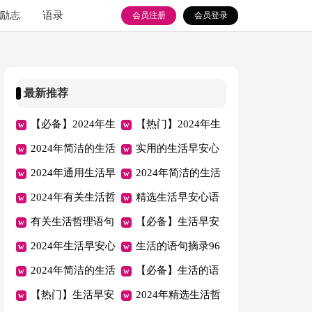
励志
语录
会员注册
会员登录
最新推荐
【必备】2024年生
【热门】2024年生
活早安心语大集合
2024年简洁的生活
活早安心语QQ22
实用的生活早安心
53条
早安心语朋友圈合
2024年通用生活早
条
语集锦61条
2024年简洁的生活
集62条
安心语QQ汇编39
2024年有关生活哲
的语句合集58条
精选生活早安心语
句
理语句集锦37条
有关生活哲理语句
微信大集合57条
【必备】生活早安
汇编66句
2024年生活早安心
心语微信47句
生活的语句摘录96
语QQ汇总60句
2024年简洁的生活
条
【必备】生活的语
早安心语朋友圈57
【热门】生活早安
句锦集75句
2024年精选生活哲