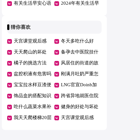
条
心语大集合60句
有关生活早安心语
理语句48条
2024年有关生活早
微信锦集52条
安心语QQ汇编36
句
猜你喜欢
天宫课堂观后感
冬天多吃什么好
400字作文12篇
天天爬山的坏处
备孕去中医院挂什
橘子的挑选方法
么科
风居住的街道的故
盆腔积液有危害吗
事
刚满月吐奶严重怎
宝宝拉水样豆渣便
么办
LNG官宣Doinb加
便怎么回事
饰品盒的搭配知识
入
跨省异地就医住院
吃什么蔬菜水果补
费用直接结算有哪
健身的好处与坏处
铁
我天天爬楼梯20层
些省
盘点
天宫课堂观后感
瘦了
400字作文12篇