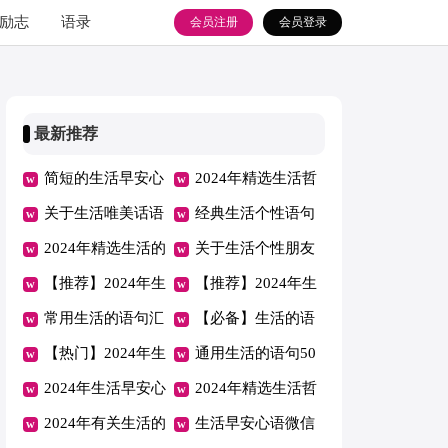
励志
语录
会员注册
会员登录
最新推荐
简短的生活早安心
2024年精选生活哲
语大汇总55句
关于生活唯美话语
理短句集合50条
经典生活个性语句
大全（精选150
2024年精选生活的
30句
关于生活个性朋友
句）
语句合集49条
【推荐】2024年生
圈话语汇总（精选
【推荐】2024年生
活的语句集合85句
常用生活的语句汇
90句）
活早安心语QQ22
【必备】生活的语
编38条
【热门】2024年生
句
句汇总69条
通用生活的语句50
活早安心语微信集
2024年生活早安心
句
2024年精选生活哲
合58句
语微信56句
2024年有关生活的
理语句汇编36条
生活早安心语微信