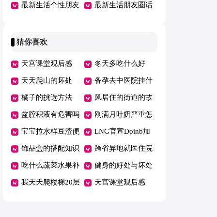
语句锦集100句
最新生活个性朋友
汇总55句
最新生活朋友圈话
圈（通用170句）
语60句精选
猜你喜欢
天宫课堂观后感
冬天多吃什么好
400字作文12篇
天天爬山的坏处
备孕去中医院挂什
橘子的挑选方法
么科
风居住的街道的故
盆腔积液有危害吗
事
刚满月吐奶严重怎
宝宝拉水样豆渣便
么办
LNG官宣Doinb加
便怎么回事
饰品盒的搭配知识
入
跨省异地就医住院
吃什么蔬菜水果补
费用直接结算有哪
健身的好处与坏处
铁
我天天爬楼梯20层
些省
盘点
天宫课堂观后感
瘦了
400字作文12篇