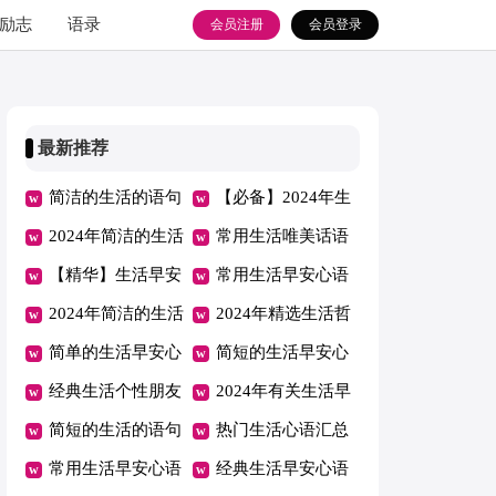
励志
语录
会员注册
会员登录
最新推荐
简洁的生活的语句
【必备】2024年生
合集75条
2024年简洁的生活
活早安心语QQ28
常用生活唯美话语
的语句集锦90句
【精华】生活早安
条
30句精选
常用生活早安心语
心语集锦35句
2024年简洁的生活
QQ汇总52条
2024年精选生活哲
早安心语微信59条
简单的生活早安心
理语句集合96句
简短的生活早安心
语朋友圈大合集59
经典生活个性朋友
语微信集合68句
2024年有关生活早
句
圈汇总（精选110
简短的生活的语句
安心语微信28条
热门生活心语汇总
句）
汇编60句
常用生活早安心语
（通用100句）
经典生活早安心语