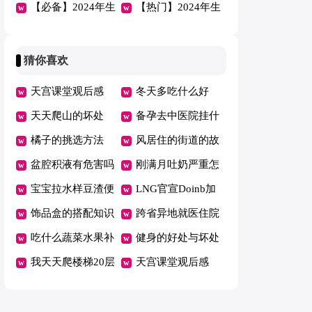
QQ大汇总61句
【必备】2024年生
QQ集锦48条
【热门】2024年生
活早安心语大集合
活早安心语QQ22
53条
条
猜你喜欢
天宫课堂观后感
冬天多吃什么好
400字作文12篇
天天爬山的坏处
备孕去中医院挂什
橘子的挑选方法
么科
风居住的街道的故
盆腔积液有危害吗
事
刚满月吐奶严重怎
宝宝拉水样豆渣便
么办
LNG官宣Doinb加
便怎么回事
饰品盒的搭配知识
入
跨省异地就医住院
吃什么蔬菜水果补
费用直接结算有哪
健身的好处与坏处
铁
我天天爬楼梯20层
些省
盘点
天宫课堂观后感
瘦了
400字作文12篇