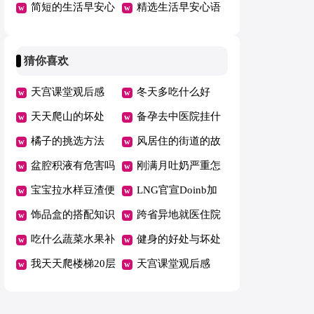
190句精选
简短的生活早安心
总80句精选
精选生活早安心语
语微信33句
QQ集锦50条
猜你喜欢
天宫课堂观后感
冬天多吃什么好
400字作文12篇
天天爬山的坏处
备孕去中医院挂什
橘子的挑选方法
么科
风居住的街道的故
盆腔积液有危害吗
事
刚满月吐奶严重怎
宝宝拉水样豆渣便
么办
LNG官宣Doinb加
便怎么回事
饰品盒的搭配知识
入
跨省异地就医住院
吃什么蔬菜水果补
费用直接结算有哪
健身的好处与坏处
铁
我天天爬楼梯20层
些省
盘点
天宫课堂观后感
瘦了
400字作文12篇