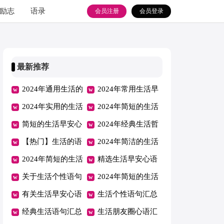
励志
语录
会员注册
会员登录
最新推荐
2024年通用生活的
2024年常用生活早
语句汇总75条
2024年实用的生活
安心语集合42句
2024年简短的生活
早安心语朋友圈锦
简短的生活早安心
的语句摘录70条
2024年经典生活哲
集60条
语朋友圈汇编35条
【热门】生活的语
理语句汇编68句
2024年简洁的生活
句集合90句
2024年简短的生活
的语句88条
精选生活早安心语
早安心语朋友圈汇
关于生活个性语句
朋友圈大集合53句
2024年简短的生活
总52句
大全（精选180
有关生活早安心语
的语句合集45条
生活个性语句汇总
句）
合集48句
经典生活语句汇总
（通用100句）
生活朋友圈心语汇