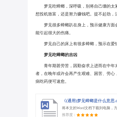
梦见吃蟑螂，深呼吸，别将自己绷的太
想投机致富，还是努力赚钱吧。提不起劲，
梦见很多蟑螂趴在身上，预示健康方面
能引起很大的伤痛。
梦见自己的床上有很多蟑螂，预示在爱
梦见吃蟑螂的吉凶
青年期甚劳苦，因勤奋求上进而在中年
者，在晚年或许会再产生艰难、困苦、劳心
病吃药便可速愈。
《(通用)梦见蟑螂是什么意思.d
将本文的Word文档下载到电脑，
推荐度：