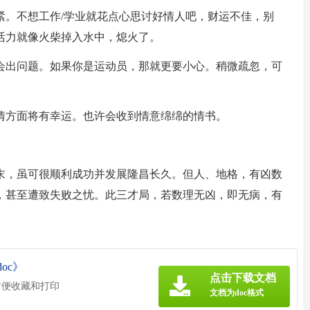
紧。不想工作/学业就花点心思讨好情人吧，财运不佳，别
活力就像火柴掉入水中，熄火了。
会出问题。如果你是运动员，那就更要小心。稍微疏忽，可
情方面将有幸运。也许会收到情意绵绵的情书。
末，虽可很顺利成功并发展隆昌长久。但人、地格，有凶数
，甚至遭致失败之忧。此三才局，若数理无凶，即无病，有
oc》
点击下载文档
方便收藏和打印
文档为doc格式