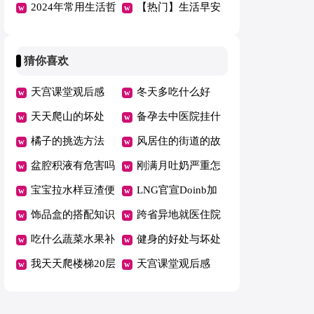
心语QQ合集55句
2024年常用生活哲
早安心语46句
【热门】生活早安
理语句合集67句
心语QQ集合39条
猜你喜欢
天宫课堂观后感
冬天多吃什么好
400字作文12篇
天天爬山的坏处
备孕去中医院挂什
橘子的挑选方法
么科
风居住的街道的故
盆腔积液有危害吗
事
刚满月吐奶严重怎
宝宝拉水样豆渣便
么办
LNG官宣Doinb加
便怎么回事
饰品盒的搭配知识
入
跨省异地就医住院
吃什么蔬菜水果补
费用直接结算有哪
健身的好处与坏处
铁
我天天爬楼梯20层
些省
盘点
天宫课堂观后感
瘦了
400字作文12篇