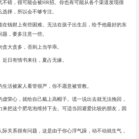
气不错，很可能会被HR招。你也有可能从各个渠道发现很
么选择，所以会不够专注。
能在钱财上有些困难。无法在孩子出生后，给予他最好的东
问题，要多注意一些。
勿贪大贪多，否则上当学乖。
、近日有情书来往，夏占无缘。
的生活被家人看管很严，你不愿意被管教。
的虚荣心，就给自己戴上高帽子。谎一说出去就无法挽回，
力来把这个肥皂泡维持下去。可适当回避爱比较的朋友，因
人际关系很有问题，这是由于你心浮气躁，动不动就生气，