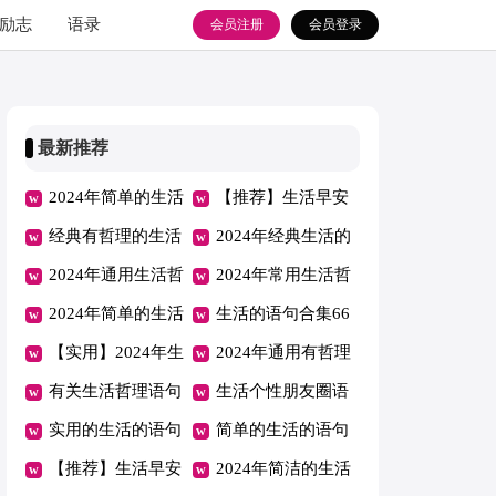
励志
语录
会员注册
会员登录
最新推荐
2024年简单的生活
【推荐】生活早安
的语句摘录89条
经典有哲理的生活
心语摘录30句
2024年经典生活的
语句合集85句
2024年通用生活哲
语句59条
2024年常用生活哲
理短句汇总95句
2024年简单的生活
理语句汇编65条
生活的语句合集66
早安心语大集合62
【实用】2024年生
条
2024年通用有哲理
条
活早安心语微信摘
有关生活哲理语句
的生活语句锦集88
生活个性朋友圈语
录53条
集合69句
实用的生活的语句
条
句（通用130句）
简单的生活的语句
集合80条
【推荐】生活早安
汇编89句
2024年简洁的生活