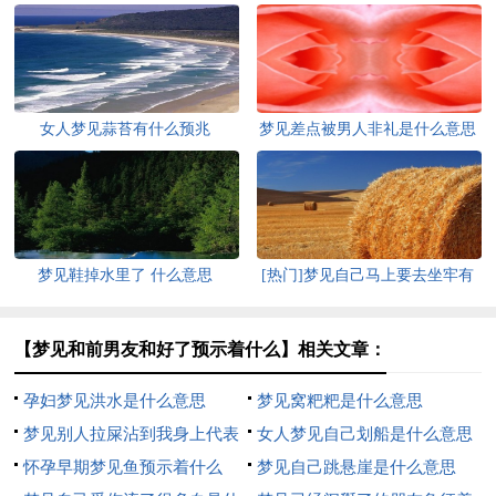
女人梦见蒜苔有什么预兆
梦见差点被男人非礼是什么意思
梦见鞋掉水里了 什么意思
[热门]梦见自己马上要去坐牢有
什么征兆
【梦见和前男友和好了预示着什么】相关文章：
孕妇梦见洪水是什么意思
梦见窝粑粑是什么意思
梦见别人拉屎沾到我身上代表
女人梦见自己划船是什么意思
什么
怀孕早期梦见鱼预示着什么
梦见自己跳悬崖是什么意思