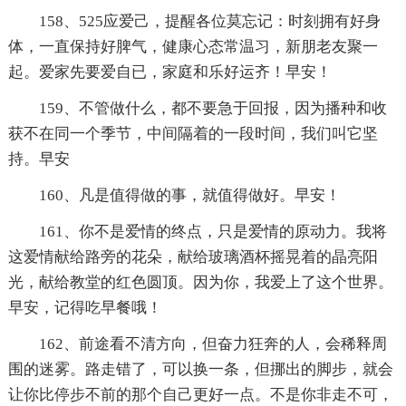
158、525应爱己，提醒各位莫忘记：时刻拥有好身
体，一直保持好脾气，健康心态常温习，新朋老友聚一
起。爱家先要爱自已，家庭和乐好运齐！早安！
159、不管做什么，都不要急于回报，因为播种和收
获不在同一个季节，中间隔着的一段时间，我们叫它坚
持。早安
160、凡是值得做的事，就值得做好。早安！
161、你不是爱情的终点，只是爱情的原动力。我将
这爱情献给路旁的花朵，献给玻璃酒杯摇晃着的晶亮阳
光，献给教堂的红色圆顶。因为你，我爱上了这个世界。
早安，记得吃早餐哦！
162、前途看不清方向，但奋力狂奔的人，会稀释周
围的迷雾。路走错了，可以换一条，但挪出的脚步，就会
让你比停步不前的那个自己更好一点。不是你非走不可，