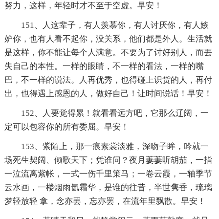
努力，这样，年轻时才不至于空虚。早安！
151、人这辈子，有人羡慕你，有人讨厌你，有人嫉
妒你，也有人看不起你，没关系，他们都是外人。生活就
是这样，你不能让每个人满意。不要为了讨好别人，而丟
失自己的本性。一样的眼睛，不一样的看法，一样的嘴
巴，不一样的说法。人再优秀，也得碰上识货的人，再付
出，也得遇上感恩的人，做好自己！让时间说话！早安！
152、人要觉得累！就看看远方吧，它那么辽阔，一
定可以包容你的所有委屈。早安！
153、紫陌上，那一痕素裳淡雅，深吻子眸，吟就一
场死生契阔、倾歌天下；凭谁问？夜月萋萋听胡茄，一指
一泣流离紫帐，一式一伤千里策马；一卷云霞，一轴季节
云水画，一楼烟雨氤霜华，是谁的往昔，半世隽香，琉璃
梦轻放轻 拿，念亦罢，忘亦罢，在流年里飘散。早安！