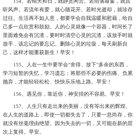
154、若晴天和日，就静赏闲云。若雨落敲窗，就且
听风声。若流年有爱，就心随花开。若时光逝却，就珍存
过往。生活再不如人意，都要学会自我温暖和慰藉，给自
己多一点欣赏和鼓励。人的心灵就像一个容器，时间长了
里面难免会有沉渣，要时时清空心灵的沉渣，该放手时就
放手，该忘记的要忘记。删除心灵的垃圾，每天刷新自
己，这样才能重获新生！早安！
155、人在一生中要学会"舍得、放下"多余的东西，
学习短暂的失忆，学习遗忘；将那些不必要的伤痛、负累
抛弃，才能轻轻松松、快快乐乐地上路。早安！
156、遇见你，靠近你，神安排的不容易。早安！
157、人生只有走出来的美丽，没有等出来的辉煌。
在人生的道路上，即使一切都失去了，只要一息尚存，你
就没有丝毫理由绝望。因为失去的一切，又可能在新的层
次上复得。早安。