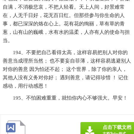
自满，不消极悲哀，不把人轻看。天上人间，好景难常
在，人无千日好，花无百日红。但那些参与你生命的人
事，都已深深的烙在心上。花有花的绚丽，草有草的青
葱，山有山的巍峨，水有水的温柔，人亦有人的使命与担
当。
194、不要把自己看得太高，这样容易把别人对你的
善意当成理所当然； 也不要妄自菲薄，这样容易逃避别人
对你的善意 因为怕还不起； 这个世界，除了你的亲人，
其他人没有义务对你好； 遇到善意，请记得珍惜 ！ 记住
感动，用行动感恩！
195、不怕困难重重，就怕你内心不够强大。早安！
点击下载文档
文档为doc格式