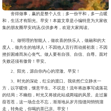
舍得做事，赢的是整个人生；多一份平和，多一点暖
和，生活才有阳光。早安！本篇文章是小编特意为大家收
集的朋友圈早安鸡汤,仅供参考，欢迎大家阅读。
1、做明理的智能人，做欢喜的快乐人，做融和的大
度人，做共生的地球人！不因他人言行而动摇初衷；不因
挫折困难而灰心丧气。做人要有自强、自信、自尊。面对
失败还须有傲骨！早安。
2、阳光，源自你内心的澄澈。早安！
3、时光的深处，红尘的渡口。我依然伫立静水一
方，以字暖情，惬意平生。不叹息！流年将故事写成落花
的结局；不幽怨，时光又将彼此站成两端的风景。走过蒹
葭苍苍，这一场念念不忘，渐渐地从岁月指缝间悄悄溜
走，转角处，你喝的茶已凉。早安！