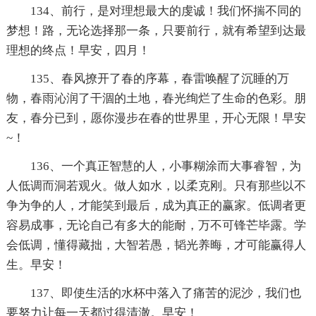
134、前行，是对理想最大的虔诚！我们怀揣不同的
梦想！路，无论选择那一条，只要前行，就有希望到达最
理想的终点！早安，四月！
135、春风撩开了春的序幕，春雷唤醒了沉睡的万
物，春雨沁润了干涸的土地，春光绚烂了生命的色彩。朋
友，春分已到，愿你漫步在春的世界里，开心无限！早安
~！
136、一个真正智慧的人，小事糊涂而大事睿智，为
人低调而洞若观火。做人如水，以柔克刚。只有那些以不
争为争的人，才能笑到最后，成为真正的赢家。低调者更
容易成事，无论自己有多大的能耐，万不可锋芒毕露。学
会低调，懂得藏拙，大智若愚，韬光养晦，才可能赢得人
生。早安！
137、即使生活的水杯中落入了痛苦的泥沙，我们也
要努力让每一天都过得清澈。早安！