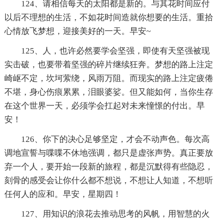
124、请相信每天的太阳都是新的。与其花时间应付
以后不理想的生活，不如花时间造就你想要的生活。重拾
心情放飞梦想，迎接美好的一天。早安~
125、人，也许必然要学会坚强，即使有天坚强被现
实击破，也要带着坚强的碎片继续狂奔。梦想的路上注定
崎岖不定，坎坷萦绕，风雨万阻。而现实的路上注定疲倦
不堪，身心伤痕累累，泪眼婆娑。但又能如何，当你生存
在这个世界一天，必须学会扛起对未来憧憬的付出。早
安！
126、你下的决心足够坚定，才会不动声色。每次高
调地宣誓与喋喋不休地强调，都只是虚张声势。真正要放
弃一个人，要开始一段新的旅程，都是沉默得有些隐忍，
刻骨的感受会让你什么都不想说，不想让人知道，不想听
任何人的应和。早安，星期四！
127、用知识的浪花去推动思考的风帆，用智慧的火