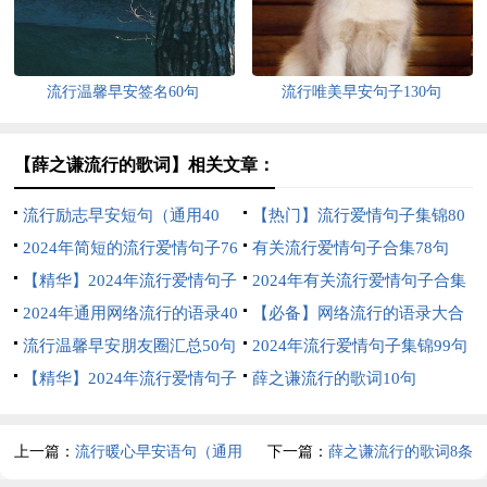
流行温馨早安签名60句
流行唯美早安句子130句
【薛之谦流行的歌词】相关文章：
流行励志早安短句（通用40
【热门】流行爱情句子集锦80
句）
2024年简短的流行爱情句子76
条
有关流行爱情句子合集78句
条
【精华】2024年流行爱情句子
2024年有关流行爱情句子合集
集锦96句
2024年通用网络流行的语录40
90条
【必备】网络流行的语录大合
句
流行温馨早安朋友圈汇总50句
集73条
2024年流行爱情句子集锦99句
【精华】2024年流行爱情句子
薛之谦流行的歌词10句
40句
上一篇：
流行暖心早安语句（通用
下一篇：
薛之谦流行的歌词8条
150句）