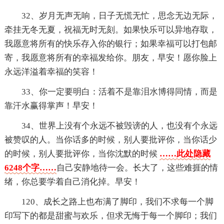
32、岁月无声无响，日子无慌无忙，思念无边无际，
牵挂无冬无夏，祝福无时无刻。如果快乐可以异地存取，
我愿意将所有的快乐存入你的银行；如果幸福可以打包邮
寄，我愿意将所有的幸福发给你。朋友，早安！愿你脸上
永远洋溢着幸福的笑容！
33、你一定要明白：活着不是靠泪水博得同情，而是
靠汗水赢得掌声！早安！
34、世界上没有个永远不被毁谤的人，也没有个永远
被赞叹的人。当你话多的时候，别人要批评你，当你话少
的时候，别人要批评你，当你沈默的时候
……此处隐藏
6248个字……
自己安静地待一会。长大了，这些难捱的情
绪，你总要学着自己消化掉。早安！
120、成长之路上也布满了脚印，我们不求每一个脚
印写下的都是甜蜜与欢乐，但求无悔于每一个脚印；我们