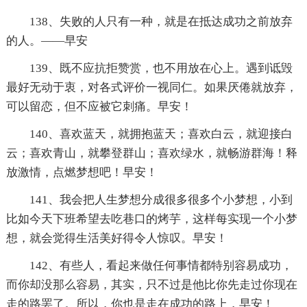
138、失败的人只有一种，就是在抵达成功之前放弃
的人。——早安
139、既不应抗拒赞赏，也不用放在心上。遇到诋毁
最好无动于衷，对各式评价一视同仁。如果厌倦就放弃，
可以留恋，但不应被它刺痛。早安！
140、喜欢蓝天，就拥抱蓝天；喜欢白云，就迎接白
云；喜欢青山，就攀登群山；喜欢绿水，就畅游群海！释
放激情，点燃梦想吧！早安！
141、我会把人生梦想分成很多很多个小梦想，小到
比如今天下班希望去吃巷口的烤芋，这样每实现一个小梦
想，就会觉得生活美好得令人惊叹。早安！
142、有些人，看起来做任何事情都特别容易成功，
而你却没那么容易，其实，只不过是他比你先走过你现在
走的路罢了。所以，你也是走在成功的路上，早安！