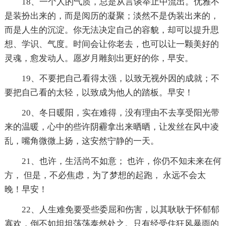
18、一个人的气质，总是从言谈举止中流出。优雅不
是装扮出来的，而是阅历的凝聚；淡然不是伪装出来的，
而是人生的沉淀。你无法决定自己的容貌，却可以提升思
想、学识、气度。时间会让你老去，也可以让一颗美好的
灵魂，愈发动人。愿岁月雕刻出更好的你，早安。
19、不要把自己看得太强，以致无视外因的成就；不
要把自己看的太轻，以致成为他人的踏板。早安！
20、冬日暖阳，实在难得，没有理由不去享受阳光带
来的温暖，心中的些许阴霾拿出来晒晒，让发丝在风中凌
乱，嘴角微微上扬，这安然宁静的一天。
21、也许，生活尚不如意； 也许，你仍不知未来在何
方， 但是，不必焦虑，为了梦想的起跑， 永远不会太
晚！早安！
22、人生难免要受些委屈和伤害，以其耿耿于怀郁郁
寡欢，倒不如坦坦荡荡泰然处之。只有经受住狂风暴雨的