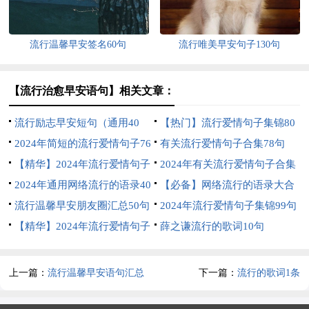
流行温馨早安签名60句
流行唯美早安句子130句
【流行治愈早安语句】相关文章：
流行励志早安短句（通用40
【热门】流行爱情句子集锦80
句）
2024年简短的流行爱情句子76
条
有关流行爱情句子合集78句
条
【精华】2024年流行爱情句子
2024年有关流行爱情句子合集
集锦96句
2024年通用网络流行的语录40
90条
【必备】网络流行的语录大合
句
流行温馨早安朋友圈汇总50句
集73条
2024年流行爱情句子集锦99句
【精华】2024年流行爱情句子
薛之谦流行的歌词10句
40句
上一篇：
流行温馨早安语句汇总
下一篇：
流行的歌词1条
（精选130句）